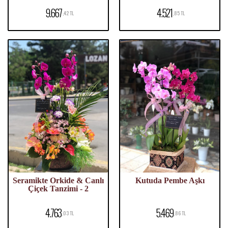
9.667
4.521
,42 TL
,85 TL
Seramikte Orkide & Canlı
Kutuda Pembe Aşkı
Çiçek Tanzimi - 2
4.763
5.469
,03 TL
,86 TL