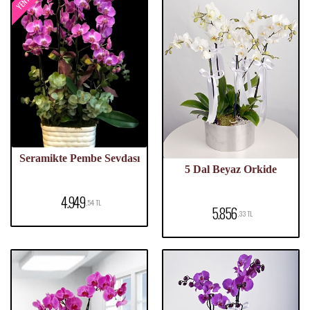
Seramikte Pembe Sevdası
5 Dal Beyaz Orkide
4.949
,54 TL
5.856
,33 TL