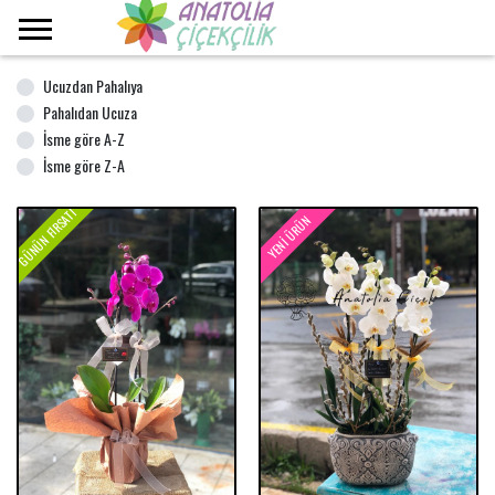
Ana Sayfa
Orkide
Ucuzdan Pahalıya
Pahalıdan Ucuza
İsme göre A-Z
İsme göre Z-A
GÜNÜN FIRSATI
YENI ÜRÜN