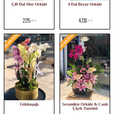
Çift Dal Mor Orkide
4 Dal Beyaz Orkide
2.215
4.738
,00 TL
,11 TL
HAFTANIN ÜRÜNÜ
HAFTANIN ÜRÜNÜ
Gökkuşağı
Seramikte Orkide & Canlı
Çiçek Tanzimi