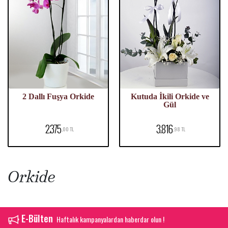
2 Dallı Fuşya Orkide
Kutuda İkili Orkide ve
Gül
2.375
3.816
,00 TL
,98 TL
Orkide
E-Bülten
Haftalık kampanyalardan haberdar olun !