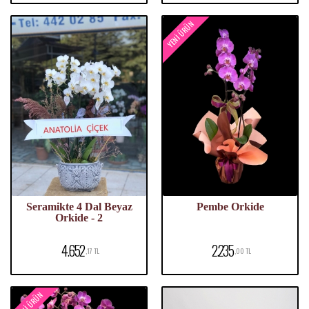
YENI ÜRÜN
Seramikte 4 Dal Beyaz
Pembe Orkide
Orkide - 2
4.652
2.235
,17 TL
,00 TL
YENI ÜRÜN