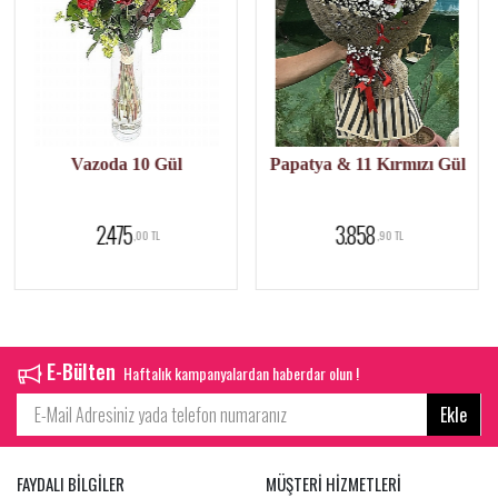
l
Papatya & 11 Kırmızı Gül
15 Kırmızı Gül ve Ci
3.858
3.566
,90 TL
,47 TL
E-Bülten
Haftalık kampanyalardan haberdar olun !
Ekle
FAYDALI BİLGİLER
MÜŞTERİ HİZMETLERİ